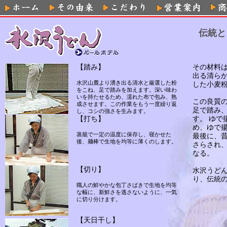
伝統と
【踏み】
その材料
出る清ら
水沢山麓より湧き出る清水と厳選した粉
した小麦
をこね、足で踏みを加えます。深い味わ
いを持たせるため、濡れた布で包み、熟
この良質
成させます。この作業をもう一度繰り返
足で踏み
し、コシの強さを生みます。
【打ち】
す。 ゆで
め、ゆで
蒸籠で一定の温度に保存し、寝かせた
最後に、
後、麺棒で生地を均等に薄くのします。
さらされ
なる。
【切り】
水沢うど
り、伝統
職人の鮮やかな包丁さばきで生地を均等
な幅に、新鮮さを逃さないように、一気
に切り分けます。
【天日干し】