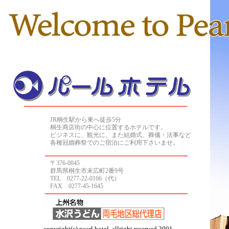
JR桐生駅から東へ徒歩5分
桐生商店街の中心に位置するホテルです。
ビジネスに、観光に、また結婚式、葬儀・法事など
各種冠婚葬祭でのご宿泊にご利用下さいませ。
〒376-0045
群馬県桐生市末広町2番9号
TEL 0277-22-0166（代）
FAX 0277-45-1645
copyright(c) pearl hotel. allright reserved 2001