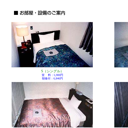
S（シングル）
室
料：5,900円
朝食付：6,846円