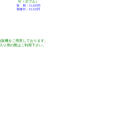
W（ダブル）
室
料：11,025円
朝食付：13,125円
自販機をご用意しております。
入り用の際はご利用下さい。