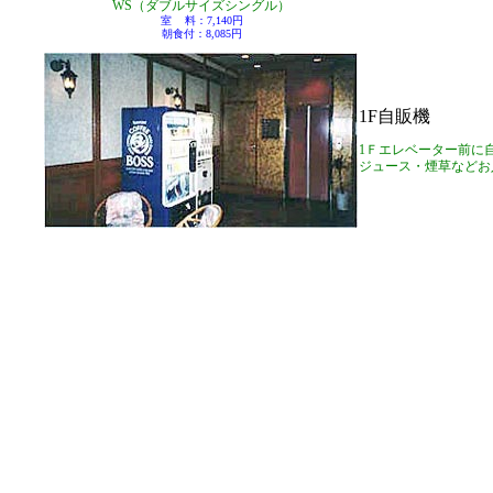
WS（ダブルサイズシングル）
室
料：7,140円
朝食付：8,085円
1F自販機
1Ｆエレベーター前に
ジュース・煙草などお